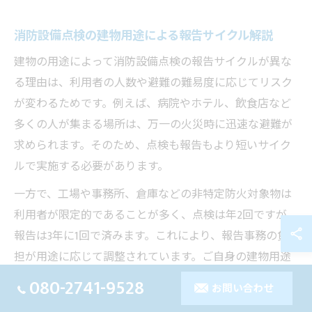
消防設備点検の建物用途による報告サイクル解説
建物の用途によって消防設備点検の報告サイクルが異な
る理由は、利用者の人数や避難の難易度に応じてリスク
が変わるためです。例えば、病院やホテル、飲食店など
多くの人が集まる場所は、万一の火災時に迅速な避難が
求められます。そのため、点検も報告もより短いサイク
ルで実施する必要があります。
一方で、工場や事務所、倉庫などの非特定防火対象物は
利用者が限定的であることが多く、点検は年2回ですが、
報告は3年に1回で済みます。これにより、報告事務の負
担が用途に応じて調整されています。ご自身の建物用途
を確認し、該当するサイクルに従うことで、法令違反を
080-2741-9528
お問い合わせ
防ぐことができます。