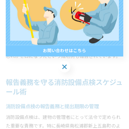
管理している場合は、点検日を全員で共有できる仕組み
をつくることが大切です。
実際に、点検日を紙だけで管理していた際には担当者の
異動や休職で情報が引き継がれず、点検漏れが発生した
事例もあります。一方、クラウド型の管理ツールを導入
してからは、担当者が変わっても情報が共有され、点検
お問い合わせはこちら
忘れがゼロになったという成功例も報告されています。
お問い合わせはこちら
報告義務を守る消防設備点検スケジュ
ール術
消防設備点検の報告義務と提出期限の管理
消防設備点検は、建物の管理者にとって法令で定められ
た重要な責務です。特に長崎県南松浦郡新上五島町のよ