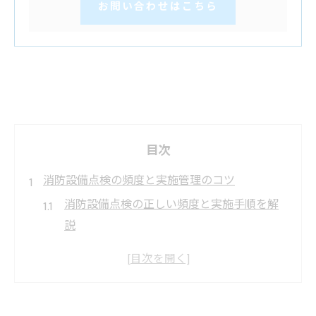
お問い合わせはこちら
目次
消防設備点検の頻度と実施管理のコツ
消防設備点検の正しい頻度と実施手順を解
説
消防設備点検の義務と年間スケジュール管
理法
消防設備点検を効率化するコツと実践例