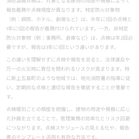
消防設備点検は、対象となる建物の用途や規模によって
報告義務や点検頻度が異なります。特定防火対象物
（例：病院、ホテル、劇場など）は、半年に1回の点検と
1年に1回の報告が義務付けられています。一方、非特定
防火対象物（例：事務所、倉庫など）は、点検は年2回必
要ですが、報告は3年に1回という違いがあります。
この違いを理解せずに点検や報告を怠ると、法律違反や
万一の火災時に責任を問われるリスクが高まります。特
に新上五島町のような地域では、地元消防署の指導に従
い、定期的な点検と適切な報告を徹底することが重要で
す。
点検種別ごとの頻度を把握し、建物の用途や規模に応じ
た計画を立てることで、管理業務の効率化とリスク回避
につながります。点検スケジュールの見える化や、報告
書のテンプレート活用も有効な方法です。