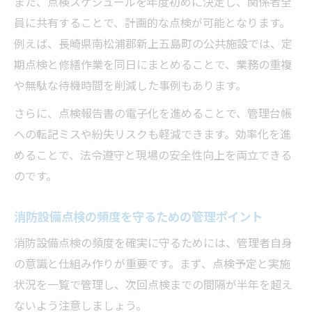
また、点検スケジュールを年度初めに決定し、関係者全
消防設備点検で安心を守るための事前準備
員に共有することで、計画的な点検が可能となります。
消防設備点検の実施時に気をつける現場対
例えば、長崎県南松浦郡新上五島町の公共施設では、定
応
期点検と修繕作業を同日にまとめることで、業務の重複
や無駄な待機時間を削減した事例もあります。
消防設備点検後の報告書管理と提出方法
消防設備点検の計画的な実施でリスク回避
さらに、点検報告書の電子化を進めることで、管理台帳
への転記ミスや紛失リスクも軽減できます。効率化を進
消防設備点検のスムーズな実施のための工
めることで、法令遵守と現場の安全性向上を両立できる
夫
のです。
消防設備点検の頻度を守るための管理ポイント
消防設備点検の頻度を確実に守るためには、管理者自身
の意識と仕組み作りが重要です。まず、点検予定と実施
状況を一覧で管理し、次回点検までの間隔が半年を超え
ないよう注意しましょう。