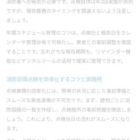
消防署への報告が必要です。点検自体は年2回実施が原則
整理
ですが、報告義務のタイミングを間違えないよう注意し
特定防火対象物と非特定物の報告周期の違いと
ましょう。
は
年間スケジュール管理のコツは、点検日と報告日をカレ
消防設備点検の特定防火対象物と非特定物
ンダーや管理台帳で可視化し、業者との事前調整を徹底
の報告周期
することです。忘れがちな報告期限も、リマインダー機
消防設備点検で異なる報告頻度を正しく理
能などデジタルツールの活用で確実に管理できます。
解
消防設備点検の建物用途による報告サイク
消防設備点検を効率化するコツと実践例
ル解説
点検業務の効率化には、現場の状況に応じた事前準備と
消防設備点検と報告周期の違いによる注意
スムーズな業者連携が不可欠です。まず、建物ごとに消
点
防設備の一覧を作成し、点検箇所の事前把握を徹底しま
消防設備点検の頻度と報告周期を間違えな
しょう。これにより、点検当日の流れがスムーズになり
いコツ
ます。
消防設備点検で安心を守るための実践ポイント