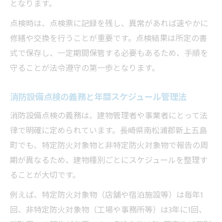
となります。
消防設備点検の報告漏れを防ぐ運用ポイン
ト
点検時は、点検票に記録を残し、異常があれば速やかに
修繕や交換を行うことが重要です。点検結果は所定の書
消防設備点検と報告のスケジュール管理法
式で保存し、一定期間保管する必要もあるため、手順を
消防設備点検報告をスムーズに進める方法
守ることが法令遵守の第一歩となります。
消防設備点検報告の保存期間と注意点
半年ごと点検と総合点検の違いを解説
消防設備点検の義務と年間スケジュール管理法
消防設備点検の半年ごと点検と総合点検の
消防設備点検の義務は、建物管理者や事業者にとって法
違い
律で明確に定められています。長崎県南松浦郡新上五島
消防設備点検の点検種別による頻度のポイ
町でも、特定防火対象物と非特定防火対象物で報告の周
ント
期が異なるため、建物種別ごとにスケジュールを整理す
消防設備点検の機器点検・総合点検の特徴
ることが大切です。
消防設備点検で知るべき点検項目の違いと
例えば、特定防火対象物（店舗や宿泊施設等）は毎年1
は
回、非特定防火対象物（工場や事務所等）は3年に1回、
消防設備点検の半年ごとと1年ごとの違いを