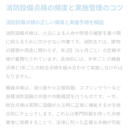
消防設備点検の頻度を守るための管理ポイ
消防設備点検の頻度と実施管理のコツ
ント
消防設備点検の漏れを防ぐスケジュール管
消防設備点検の正しい頻度と実施手順を解説
理術
消防設備点検は、火災による人命や財産の被害を最小限
年2回の消防設備点検を確実に行う方法
に抑えるために欠かせない作業です。消防法では、建物
消防設備点検を年2回確実に実施する手順と
の種類や用途に関わらず、年2回（6ヶ月ごと）の定期点
は
検が義務化されています。具体的には、半年ごとの機器
消防設備点検の間隔を守るための年間計画
点検と1年ごとの総合点検を組み合わせて実施しなければ
術
なりません。
消防設備点検の年2回実施を支える報告管理
機器点検は、消火器や火災報知器、スプリンクラーなど
消防設備点検のタイミングを逃さない方法
各種消防設備の状態や作動確認を行うものです。一方、
消防設備点検日を忘れないための管理方法
総合点検は実際に設備が火災時に正常に機能するかを総
合的にチェックします。これらは専門知識を持った点検
報告義務を守る消防設備点検スケジュール術
業者に依頼することで、法律に則った正確な点検が可能
消防設備点検の報告義務と提出期限の管理