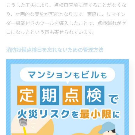
こうした工夫により、点検日直前に慌てることがなくな
り、計画的な実施が可能となります。実際に、リマイン
ダー機能付きのツールを導入したことで、点検漏れがゼ
ロになったという声も寄せられています。
消防設備点検日を忘れないための管理方法
消防設備点検日を忘れないためには、管理方法の工夫が
不可欠です。アナログな方法としては、管理台帳やカレ
ンダーに点検日を記載し、目に見える形で管理すること
が基本です。これに加えて、デジタルツールの活用も有
効です。
例えば、点検日を事前にメールで通知するシステムや、
スマートフォンのカレンダーアプリでアラート設定を行
うことで、担当者のうっかりミスを防げます。複数名で