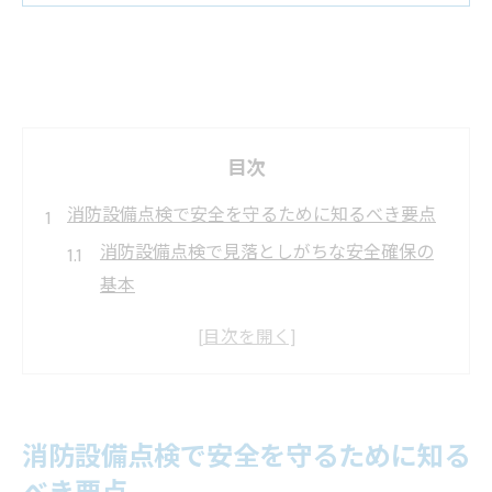
目次
消防設備点検で安全を守るために知るべき要点
消防設備点検で見落としがちな安全確保の
基本
点検の頻度と消防設備交換の最適なタイミ
ング
消防設備点検の流れと設備交換判断のポイ
ント
消防設備点検で安全を守るために知る
交換費用や耐用年数も考慮した消防設備点