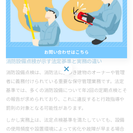
り、信頼できる専門家の意見も参考にしながら、最適な
維持管理を目指しましょう。
法定基準と耐用年数の違いを正しく理
解
お問い合わせはこちら
消防設備点検が示す法定基準と実務の違い
お問い合わせはこちら
消防設備点検は、消防法に基づき建物のオーナーや管理
者に義務付けられている重要な保守管理業務です。法定
基準では、多くの消防設備について年2回の定期点検とそ
の報告が求められており、これに違反すると行政指導や
罰則の対象となる可能性があります。
しかし実務上は、法定点検基準を満たしていても、設備
の使用頻度や設置環境によって劣化や故障が早まる場合