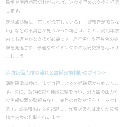
異常や使用期限切れがあれば、迷わず早めの交換を推奨
消防設備点検後の安全性と経済性の判断基
します。
準
定期点検時に「圧力が低下している」「警報音が鳴らな
経済性と安全性を両立する交換タイミングのコ
い」などの不具合が見つかった場合は、たとえ耐用年数
ツ
内でも速やかな交換が必要です。経年劣化や不具合の兆
消防設備点検で最適な設備交換時期を見極
候を見逃さず、最適なタイミングでの設備交換を心がけ
める
ましょう。
費用を抑えつつ安全を守る交換タイミング
消防設備点検から逆算した交換計画の立て
消防設備点検の流れと設備交換判断のポイント
方
消防設備点検は、まず目視による外観確認から始まりま
耐用年数に基づく経済的な設備交換の考え
す。次に、動作確認や機能試験を行い、消火器の圧力や
方
火災報知器の警報音など、実際の作動状況をチェックし
消防設備点検で不要な交換を避ける方法
ます。点検結果は必ず記録し、異常があれば速やかに修
点検結果を活かした合理的な設備交換の進め方
繕や交換の判断を行います。
消防設備点検の結果から始める交換計画の