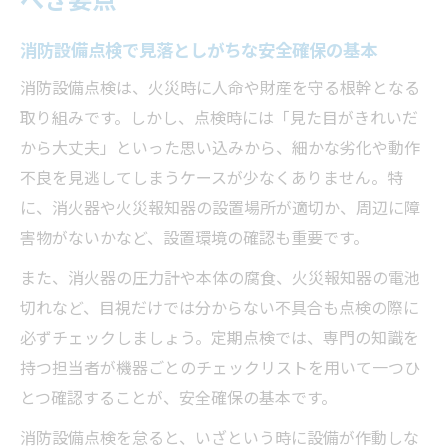
べき要点
検の要点
法定基準と消防設備点検の違いを正しく理
消防設備点検で見落としがちな安全確保の基本
解
消防設備点検は、火災時に人命や財産を守る根幹となる
設備交換時期を見極める実務的なポイント
取り組みです。しかし、点検時には「見た目がきれいだ
消防設備点検結果で交換時期を見極める方
から大丈夫」といった思い込みから、細かな劣化や動作
法
不良を見逃してしまうケースが少なくありません。特
耐用年数と点検結果を踏まえた交換判断の
に、消火器や火災報知器の設置場所が適切か、周辺に障
コツ
害物がないかなど、設置環境の確認も重要です。
消防設備点検で設備交換のリスクを早めに
また、消火器の圧力計や本体の腐食、火災報知器の電池
察知
切れなど、目視だけでは分からない不具合も点検の際に
交換時期の目安と消防設備点検の実践アド
必ずチェックしましょう。定期点検では、専門の知識を
バイス
持つ担当者が機器ごとのチェックリストを用いて一つひ
消防設備交換における費用と安全性のバラ
とつ確認することが、安全確保の基本です。
ンス
消防設備点検を怠ると、いざという時に設備が作動しな