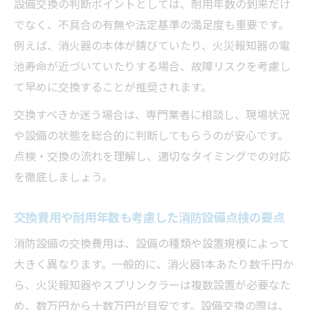
設備交換の判断ポイントとしては、耐用年数の到来だけ
立案
でなく、不具合の有無や法定基準の満足度も重要です。
点検と設備交換を連動させる効率的な方法
例えば、消火器の本体が錆びていたり、火災報知器の電
消防設備点検で無駄を省いた交換手順とは
池寿命が近づいていたりする場合、故障リスクを考慮し
て早めに交換することが推奨されます。
現場で役立つ消防設備点検と交換の進め方
消防設備点検と設備交換で失敗しないポイ
交換すべきか迷う場合は、専門業者に相談し、現場状況
ント
や設備の状態を総合的に判断してもらうのが安心です。
点検・交換の流れを理解し、適切なタイミングでの対応
を徹底しましょう。
交換費用や耐用年数も考慮した消防設備点検の要点
消防設備の交換費用は、設備の種類や設置規模によって
大きく異なります。一般的に、消火器1本あたり数千円か
ら、火災報知器やスプリンクラーは複数設置が必要なた
め、数万円から十数万円が目安です。設備交換の際は、