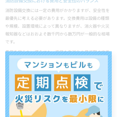
消防設備交換における費用と安全性のバランス
消防設備交換には一定の費用がかかりますが、安全性を
最優先に考える必要があります。交換費用は設備の種類
や規模、設置環境によって異なりますが、消火器や火災
報知器などはおおよそ数千円から数万円が一般的な相場
です。
費用を抑えたい場合でも、安易な先送りや最低限の交換
にとどまると、火災時に設備が作動しないリスクが高ま
ります。点検で指摘された不具合や交換時期を無視する
ことは、結果的に大きな損失や事故につながる可能性が
あります。
費用と安全性のバランスを取るには、計画的な点検と交
換を繰り返し、必要な設備だけを適切なタイミングで交
換することが大切です。複数の業者から見積もりを取