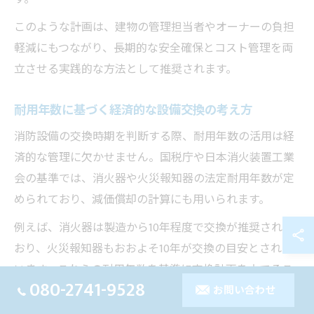
このような計画は、建物の管理担当者やオーナーの負担
軽減にもつながり、長期的な安全確保とコスト管理を両
立させる実践的な方法として推奨されます。
耐用年数に基づく経済的な設備交換の考え方
消防設備の交換時期を判断する際、耐用年数の活用は経
済的な管理に欠かせません。国税庁や日本消火装置工業
会の基準では、消火器や火災報知器の法定耐用年数が定
められており、減価償却の計算にも用いられます。
例えば、消火器は製造から10年程度で交換が推奨されて
おり、火災報知器もおおよそ10年が交換の目安とされて
います。これらの耐用年数を基準に交換計画を立てるこ
080-2741-9528
とで、無駄なコストを抑えつつ、設備の機能維持が可能
お問い合わせ
です。