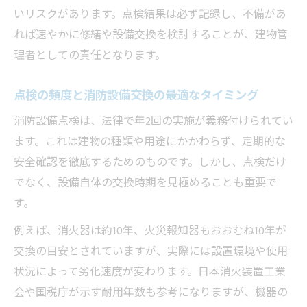
法定基準と耐用年数の違いを正しく理解
いリスクがあります。点検結果は必ず記録し、不備があ
消防設備点検が示す法定基準と実務の違い
れば速やかに修繕や設備交換を検討することが、建物管
耐用年数と法定交換時期はどう異なるか
理者としての責任となります。
消防設備点検から見える減価償却と実際の
点検の頻度と消防設備交換の最適なタイミング
更新
消防設備の耐用年数を知ることの重要性
消防設備点検は、法律で年2回の実施が義務付けられてい
ます。これは建物の種類や用途にかかわらず、定期的な
法定基準と消防設備点検の留意点まとめ
安全確認を徹底するためのものです。しかし、点検だけ
消防設備点検から設備交換へ進む判断基準
でなく、設備自体の交換時期を見極めることも重要で
消防設備点検後の交換判断はここに注目
す。
交換が必要か迷ったときの消防設備点検活
例えば、消火器は約10年、火災報知器もおおむね10年が
用法
交換の目安とされていますが、実際には設置環境や使用
消防設備点検結果から交換計画を立てるコ
状況によって劣化速度が変わります。日本消火装置工業
ツ
会や国税庁が示す耐用年数も参考になりますが、機器の
交換時期と費用目安を消防設備点検で確認