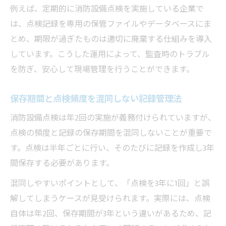
消防設備点検報告書の提出先と手続き手順
例えば、定期的に消防設備点検を実施している企業で
提出先を間違えない消防設備点検運用の基
は、点検記録を専用の保管ファイルやデータベースにま
本
とめ、期限が過ぎたものは適切に廃棄する仕組みを導入
しています。こうした運用によって、監査時のトラブル
報告書提出時に確認すべき消防設備点検の
を防ぎ、安心して現場管理を行うことができます。
要点
消防設備点検報告書の提出時期と窓口の選
保存期間と点検頻度を混同しない記録管理法
び方
消防設備点検は年2回の実施が義務付けられていますが、
消防設備点検の提出先別の流れと注意点ま
点検の頻度と記録の保存期間を混同しないことが重要で
とめ
す。点検は半年ごとに行い、そのたびに記録を作成し3年
西海市における記録管理の実践知識
間保存する必要があります。
西海市での消防設備点検記録管理の留意点
混同しやすいポイントとして、「点検を3年に1回」と誤
自治体ごとの消防設備点検運用差と対応策
解してしまうケースが見受けられます。実際には、点検
西海市で求められる消防設備点検の管理実
自体は年2回、保存期間が3年という違いがあるため、記
務