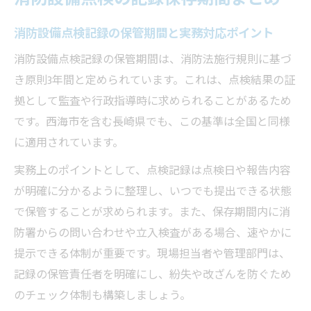
消防設備点検記録の保存年限と法令の違い
を整理
消防設備点検記録の保管期間と実務対応ポイント
会社での消防設備点検記録の保管方法の最
消防設備点検記録の保管期間は、消防法施行規則に基づ
適化
き原則3年間と定められています。これは、点検結果の証
記録方法で差がつく消防点検実務
拠として監査や行政指導時に求められることがあるため
実務で役立つ消防設備点検記録方法のコツ
です。西海市を含む長崎県でも、この基準は全国と同様
紙と電子の消防設備点検記録管理を比較解
に適用されています。
説
実務上のポイントとして、点検記録は点検日や報告内容
消防設備点検の記録不備を防ぐ運用の工夫
が明確に分かるように整理し、いつでも提出できる状態
現場で実践できる消防設備点検記録の具体
で保管することが求められます。また、保存期間内に消
例
防署からの問い合わせや立入検査がある場合、速やかに
消防設備点検記録の共有と引き継ぎのポイ
提示できる体制が重要です。現場担当者や管理部門は、
ント
記録の保管責任者を明確にし、紛失や改ざんを防ぐため
のチェック体制も構築しましょう。
点検報告書の提出先を正確に把握