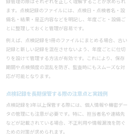
録管理の際はそれぞれを正しく理解することが求められ
消防設備点検記録の地域ごとの実務ポイン
ます。点検記録のファイルには、点検日・点検者名・設
ト
備名・結果・是正内容などを明記し、年度ごと・設備ご
西海市の消防設備点検に適した記録管理方
とに整理しておくと管理が容易です。
法
例えば、点検記録を1冊のファイルにまとめる場合、古い
法令順守へ消防設備点検記録の極意
記録と新しい記録を混在させないよう、年度ごとに仕切
消防設備点検記録で法令順守を徹底する方
りを設けて管理する方法が有効です。これにより、保存
法
期間や点検頻度の混乱を防ぎ、監査時にもスムーズな対
点検記録と報告書作成で押さえるべき法令
応が可能となります。
知識
消防設備点検記録のミスを防ぐ法令理解の
点検記録を長期保管する際の注意点と実践例
重要性
点検記録を3年以上保管する際には、個人情報や機密デー
法令違反を防ぐ消防設備点検記録管理の実
タの管理にも注意が必要です。特に、担当者名や連絡先
践例
などが記載されている場合、不正利用や情報漏洩を防ぐ
消防設備点検記録でよくある法令違反と対
ための対策が求められます。