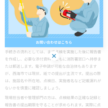
消防設備点検報告書の提出先と手続き手順
消防設備点検報告書の提出先は、建物が所在する市町村
の消防本部や消防署が基本となります。長崎県西海市の
場合も、西海市消防本部が主な提出先です。提出先を誤
ると、法令違反や再提出の手間が生じるため、事前の確
認が重要です。
お問い合わせはこちら
手続きの流れとしては、まず点検を実施した後に報告書
お問い合わせはこちら
を作成し、必要な添付資料とともに消防署窓口へ持参ま
たは郵送します。電子申請が可能な自治体もあります
が、西海市では現状、紙での提出が主流です。提出の際
は、施設名や所在地、点検日、実施者名など記載漏れが
ないかを慎重に確認しましょう。
現場担当者や管理部門の方は、点検結果の正確な記録と
報告書の提出期限を守ることが求められます。実際に点