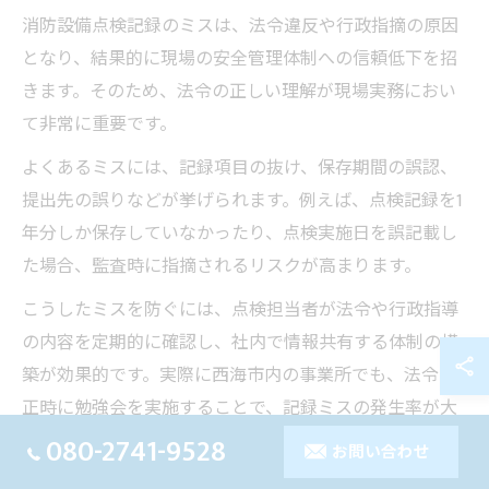
消防設備点検記録のミスは、法令違反や行政指摘の原因
となり、結果的に現場の安全管理体制への信頼低下を招
きます。そのため、法令の正しい理解が現場実務におい
て非常に重要です。
よくあるミスには、記録項目の抜け、保存期間の誤認、
提出先の誤りなどが挙げられます。例えば、点検記録を1
年分しか保存していなかったり、点検実施日を誤記載し
た場合、監査時に指摘されるリスクが高まります。
こうしたミスを防ぐには、点検担当者が法令や行政指導
の内容を定期的に確認し、社内で情報共有する体制の構
築が効果的です。実際に西海市内の事業所でも、法令改
正時に勉強会を実施することで、記録ミスの発生率が大
きく減少した事例があります。
080-2741-9528
お問い合わせ