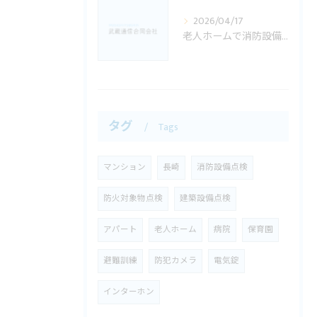
2026/04/17
老人ホームで消防設備点検が特に重要な理由｜佐世保市・長崎県でのご相談例
タグ
Tags
マンション
長崎
消防設備点検
防火対象物点検
建築設備点検
アパート
老人ホーム
病院
保育園
避難訓練
防犯カメラ
電気錠
インターホン