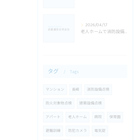
2026/04/17
老人ホームで消防設備点検が特に重要な理由｜佐世保市・長崎県でのご相談例
タグ
Tags
マンション
長崎
消防設備点検
防火対象物点検
建築設備点検
アパート
老人ホーム
病院
保育園
避難訓練
防犯カメラ
電気錠