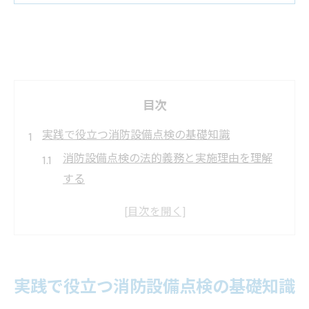
目次
実践で役立つ消防設備点検の基礎知識
消防設備点検の法的義務と実施理由を理解
する
消防設備点検の対象設備と点検周期の基本
消防設備点検の分類と資格者の役割の違い
消防設備点検が必要となる施設の判定ポイ
ント
実践で役立つ消防設備点検の基礎知識
消防設備点検を自ら行う際の基礎知識まと