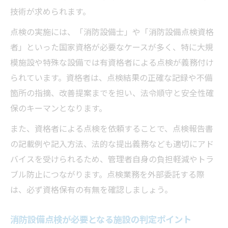
技術が求められます。
報告書提出で押さえておくべきポイント
消防設備点検報告書提出時の法令遵守ポイ
点検の実施には、「消防設備士」や「消防設備点検資格
ント
者」といった国家資格が必要なケースが多く、特に大規
消防設備点検報告書提出のタイミングと注
模施設や特殊な設備では有資格者による点検が義務付け
意事項
られています。資格者は、点検結果の正確な記録や不備
箇所の指摘、改善提案までを担い、法令順守と安全性確
消防設備点検報告書提出で困らない書類整
保のキーマンとなります。
理法
消防設備点検報告書提出までの流れを徹底
また、資格者による点検を依頼することで、点検報告書
解説
の記載例や記入方法、法的な提出義務なども適切にアド
バイスを受けられるため、管理者自身の負担軽減やトラ
消防設備点検報告書提出3年周期の管理方法
ブル防止につながります。点検業務を外部委託する際
は、必ず資格保有の有無を確認しましょう。
消防設備点検が必要となる施設の判定ポイント