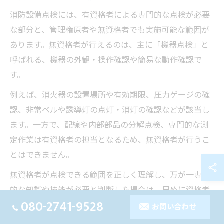
消防設備点検には、有資格者による専門的な点検が必要
な部分と、管理権原者や無資格者でも実施可能な範囲が
あります。無資格者が行えるのは、主に「機器点検」と
呼ばれる、機器の外観・操作確認や簡易な動作確認で
す。
例えば、消火器の設置場所や有効期限、圧力ゲージの確
認、非常ベルや誘導灯の点灯・消灯の確認などが該当し
ます。一方で、配線や内部部品の分解点検、専門的な測
定作業は有資格者の担当となるため、無資格者が行うこ
とはできません。
無資格者が点検できる範囲を正しく理解し、万が一専門
的な知識や技能が必要と判断した場合は、早めに資格者
080-2741-9528
や専門業者へ依頼することが安全管理上のポイントで
お問い合わせ
す。