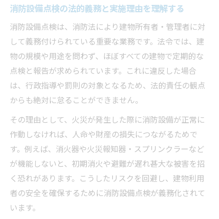
め
消防設備点検の法的義務と実施理由を理解する
消防設備点検の流れと重要チェック項目
消防設備点検は、消防法により建物所有者・管理者に対
消防設備点検の全体的な流れを把握しよう
して義務付けられている重要な業務です。法令では、建
消防設備点検で確認すべき主要チェックポ
物の規模や用途を問わず、ほぼすべての建物で定期的な
イント
点検と報告が求められています。これに違反した場合
消防設備点検時の外観確認と作動試験の要
は、行政指導や罰則の対象となるため、法的責任の観点
点
からも絶対に怠ることができません。
消防設備点検で見落としやすい注意点の解
その理由として、火災が発生した際に消防設備が正常に
説
作動しなければ、人命や財産の損失につながるためで
消防設備点検の順番と現場での実践テクニ
す。例えば、消火器や火災報知器・スプリンクラーなど
ック
が機能しないと、初期消火や避難が遅れ甚大な被害を招
く恐れがあります。こうしたリスクを回避し、建物利用
書類作成をスムーズに進めるコツとは
者の安全を確保するために消防設備点検が義務化されて
消防設備点検書類の種類と作成の基本手順
います。
消防設備点検報告書の効率的な記入方法を