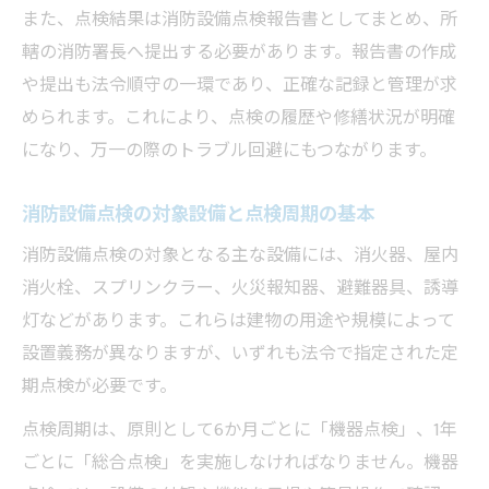
解説
また、点検結果は消防設備点検報告書としてまとめ、所
轄の消防署長へ提出する必要があります。報告書の作成
消防設備点検報告書エクセル活用術で時短
や提出も法令順守の一環であり、正確な記録と管理が求
を実現
められます。これにより、点検の履歴や修繕状況が明確
消防用設備等点検結果報告書の作成ポイン
になり、万一の際のトラブル回避にもつながります。
ト
消防設備点検の報告書様式選びで失敗しな
消防設備点検の対象設備と点検周期の基本
いコツ
消防設備点検の対象となる主な設備には、消火器、屋内
点検報告書の記入例から様式選びまで
消火栓、スプリンクラー、火災報知器、避難器具、誘導
消防設備点検報告書の記入例で理解を深め
灯などがあります。これらは建物の用途や規模によって
る
設置義務が異なりますが、いずれも法令で指定された定
消防設備点検報告書様式の選び方と注意点
期点検が必要です。
消防用設備等点検結果報告書ダウンロード
点検周期は、原則として6か月ごとに「機器点検」、1年
活用法
ごとに「総合点検」を実施しなければなりません。機器
消防設備点検報告書エクセル記入時の注意