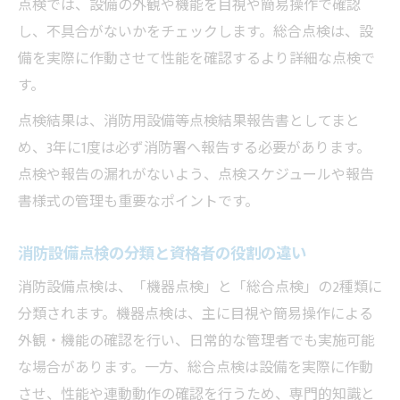
点検では、設備の外観や機能を目視や簡易操作で確認
点
し、不具合がないかをチェックします。総合点検は、設
消防設備点検の記入例から学ぶ書類作成の
備を実際に作動させて性能を確認するより詳細な点検で
工夫
す。
自分で消防設備点検を行う際の注意点
点検結果は、消防用設備等点検結果報告書としてまと
消防設備点検を自分で実施する場合の条件
め、3年に1度は必ず消防署へ報告する必要があります。
確認
点検や報告の漏れがないよう、点検スケジュールや報告
消防設備点検で無資格者が行える範囲を詳
書様式の管理も重要なポイントです。
しく解説
消防設備点検を安全に進めるための実践ポ
消防設備点検の分類と資格者の役割の違い
イント
消防設備点検は、「機器点検」と「総合点検」の2種類に
消防設備点検の際にありがちなミスとその
分類されます。機器点検は、主に目視や簡易操作による
防止策
外観・機能の確認を行い、日常的な管理者でも実施可能
消防設備点検を自分で行う際の報告書作成
な場合があります。一方、総合点検は設備を実際に作動
手順
させ、性能や連動動作の確認を行うため、専門的知識と