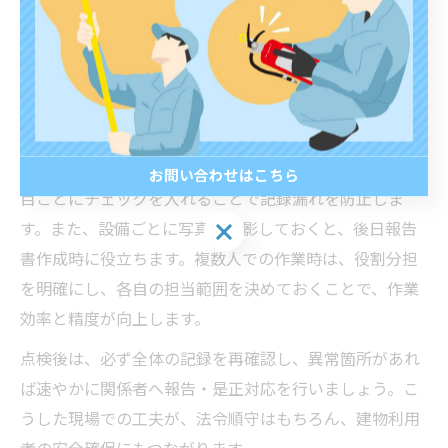
や漏れを防げます。一般的には、上階から下階にかけて
移動しながら、消火器→火災報知器→避難器具→誘導灯
の順に点検する方法が推奨されます。こうすることで、
移動ロスが減り、点検記録も整理しやすくなります。
現場での実践テクニックとしては、事前に「消防用設備
等点検結果報告書」やチェックリストを準備し、点検項
お問い合わせはこちら
目ごとにチェックを入れることで記録漏れを防止しま
お問い合わせはこちら
す。また、設備ごとに写真を撮影しておくと、後日報告
書作成時に役立ちます。複数人での作業時は、役割分担
を明確にし、各自の担当範囲を決めておくことで、作業
効率と精度が向上します。
点検後は、必ず全体の記録を再確認し、異常箇所があれ
ば速やかに関係者へ報告・是正対応を行いましょう。こ
うした現場での工夫が、法令順守はもちろん、建物利用