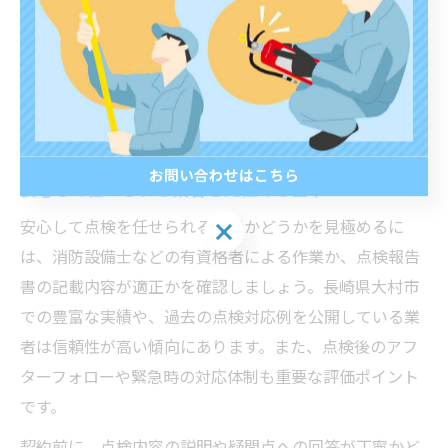
例えば、報告書の提出代行や緊急対応の有無、法定点検
以外のオプション作業の料金体系など、細かな違いが最
終的なコストに影響します。見積もり時に「どの作業が
必須で、どこまでがオプションか」を業者に確認するこ
とが失敗を防ぐポイントです。
お問い合わせはこちら
安心して任せられる業者を見極める基準
お問い合わせはこちら
安心して点検を任せられる業者かどうかを見極めるに
は、消防設備士などの有資格者による作業か、点検報告
書の記載内容が適正かを確認しましょう。長崎県大村市
での豊富な実績や、過去の点検対応例を公開している業
者は信頼性が高い傾向にあります。また、点検後のアフ
ターフォローや緊急時の対応体制も重要な評価ポイント
です。