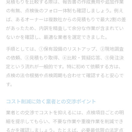
見積もりを比較する際は、報告書の作成費用や追加作業
の有無、点検後のフォロー体制も確認しましょう。例え
ば、あるオーナーは複数社からの見積もりで最大2割の差
があったため、内訳を精査して余分な作業が含まれてい
ないかを確認し、最適な業者を選定できました。
手順としては、①保有設備のリストアップ、②現地調査
の依頼、③見積もり取得、④比較・質疑応答、⑤発注決
定という流れが一般的です。特に初めて依頼する方は、
点検の法令根拠や点検周期も合わせて確認すると安心で
す。
コスト削減に効く業者との交渉ポイント
業者との交渉でコストを抑えるには、点検項目ごとの明
細を提示してもらい、不要な作業や重複作業を削減でき
るかを確認しましょう。たとえば、必要最低限の法定点