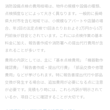
大村市で賢く点検業者を選ぶポイント
消防設備点検の費用相場は、物件の規模や設備の種類、
複数見積もりで消防設備点検費用を比較検
点検頻度などによって大きく異なります。一般的に長崎
討
県大村市を含む地域では、小規模なアパートや店舗の場
合、年2回の法定点検で1回あたりおおよそ2万円から5万
点検依頼時に注意したいコスト交渉のコツ
円前後が目安とされています。これには点検作業の基本
報告手続き簡略化でコストを抑える工夫
料金に加え、報告書作成や消防署への提出代行費用が含
長崎県エリアで安心の消防点検比較
まれることが多いです。
長崎県で信頼できる消防設備点検業者の選
費用の内訳としては、主に「基本点検費用」「機器動作
び方
確認費」「報告書作成・提出代行費」「部品交換や修理
消防設備点検費用相場の地域差と比較ポイ
費用」などが挙げられます。特に報告書提出代行や部品
ント
交換が発生する場合は、追加費用が必要になる点に注意
安心して任せられる業者を見極める基準
が必要です。見積もり時には、これら内訳が明示されて
点検内容と費用の違いを比較する方法
いるか、項目ごとに確認することが大切です。
消防設備点検のサービス内容と相場の関係
性