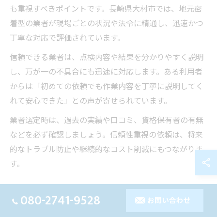
も重視すべきポイントです。長崎県大村市では、地元密
着型の業者が現場ごとの状況や法令に精通し、迅速かつ
丁寧な対応で評価されています。
信頼できる業者は、点検内容や結果を分かりやすく説明
し、万が一の不具合にも迅速に対応します。ある利用者
からは「初めての依頼でも作業内容を丁寧に説明してく
れて安心できた」との声が寄せられています。
業者選定時は、過去の実績や口コミ、資格保有者の有無
などを必ず確認しましょう。信頼性重視の依頼は、将来
的なトラブル防止や継続的なコスト削減にもつながりま
す。
080-2741-9528
お問い合わせ
見積もり比較でわかる費用削減のヒン