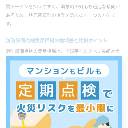
間マージンを抑えやすく、緊急時の対応も迅速な傾向が
あるため、地元密着型の企業を選ぶのも一つの方法で
す。
消防設備点検費用相場の地域差と比較ポイント
消防設備点検の費用相場は、全国平均と比べて長崎県大
村市ではやや安価な傾向がありますが、建物の規模や設
備の種類、点検内容によって大きく異なります。一般的
に、マンションや店舗など小規模物件では1回あたり数万
円から十数万円が目安です。費用の内訳には、点検作業
費、報告書作成費、機器の簡易修繕費などが含まれるケ
ースが多いです。
比較の際は、単純な総額だけでなく、点検項目ごとの金
額や、追加費用が発生する条件も必ず確認しましょう。