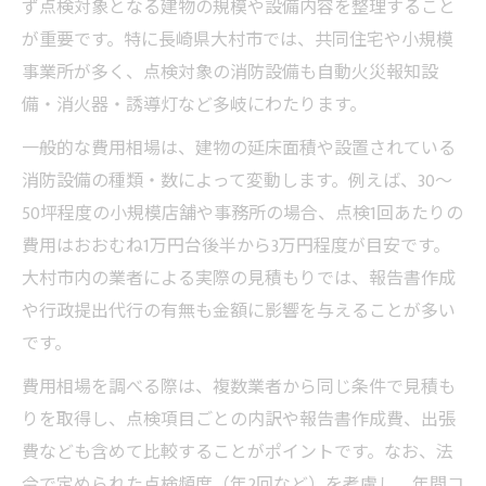
ず点検対象となる建物の規模や設備内容を整理すること
が重要です。特に長崎県大村市では、共同住宅や小規模
事業所が多く、点検対象の消防設備も自動火災報知設
備・消火器・誘導灯など多岐にわたります。
一般的な費用相場は、建物の延床面積や設置されている
消防設備の種類・数によって変動します。例えば、30〜
50坪程度の小規模店舗や事務所の場合、点検1回あたりの
費用はおおむね1万円台後半から3万円程度が目安です。
大村市内の業者による実際の見積もりでは、報告書作成
や行政提出代行の有無も金額に影響を与えることが多い
です。
費用相場を調べる際は、複数業者から同じ条件で見積も
りを取得し、点検項目ごとの内訳や報告書作成費、出張
費なども含めて比較することがポイントです。なお、法
令で定められた点検頻度（年2回など）を考慮し、年間コ