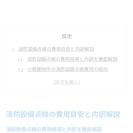
目次
消防設備点検の費用目安と内訳解説
消防設備点検の費用相場と内訳を徹底解説
小規模物件の消防設備点検費用の傾向
点検費用に影響する主な要素とその理由
消防設備点検の内訳ごとの金額目安を知る
点検費用が異なるケースの特徴と注意点
大村市でコストを抑える点検依頼術
消防設備点検の費用目安と内訳解説
消防設備点検のコスト削減に役立つ依頼方
法
消防設備点検の費用相場と内訳を徹底解説