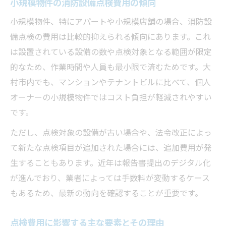
小規模物件の消防設備点検費用の傾向
点検費用の相場感を把握するポイント
小規模物件、特にアパートや小規模店舗の場合、消防設
消防設備点検費用の相場感を正確に知る方
備点検の費用は比較的抑えられる傾向にあります。これ
法
は設置されている設備の数や点検対象となる範囲が限定
見積もり比較で隠れたコストに注意する
的なため、作業時間や人員も最小限で済むためです。大
村市内でも、マンションやテナントビルに比べて、個人
点検費用が高くなる要因と見直し方
オーナーの小規模物件ではコスト負担が軽減されやすい
消防設備点検費の年間予算を計画するコツ
です。
業者ごとの費用内訳の違いと確認ポイント
ただし、点検対象の設備が古い場合や、法令改正によっ
消防設備点検を賢く依頼するための工夫
て新たな点検項目が追加された場合には、追加費用が発
消防設備点検依頼時の賢い選択肢と手順
生することもあります。近年は報告書提出のデジタル化
コスト削減に効く業者との交渉ポイント
が進んでおり、業者によっては手数料が変動するケース
点検対象設備の確認で費用を無駄なく抑え
もあるため、最新の動向を確認することが重要です。
る
消防設備点検の頻度と費用のバランスを考
点検費用に影響する主な要素とその理由