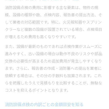
える
消防設備点検の費用に影響する主な要素は、物件の規
信頼性重視の点検依頼で安心を確保する
模、設備の種類や数、点検内容、報告書の提出方法、そ
見積もり比較でわかる費用削減のヒント
して業者の対応範囲です。特に、火災報知器やスプリン
消防設備点検の見積もり比較で得する方法
クラーなど複数の設備が設置されている場合、点検項目
費用を抑えるための見積もりチェックポイ
が増えるため費用も高くなりやすいです。
ント
また、設備が最新のものであれば点検作業がスムーズに
見積もり時に確認したい内訳と追加費用
進みやすく、古い設備の場合は動作不良のリスクや部品
複数業者比較で最適な点検費用を見つける
交換の必要性が高まるため追加費用が発生しやすくなり
ます。さらに、報告書の作成・消防署への提出を業者に
見積もり比較が生むコスト削減のメリット
依頼する場合は、その分の手数料も加算されます。これ
らを把握したうえで見積もりを比較することが、無駄な
コストを抑えるポイントとなります。
消防設備点検の内訳ごとの金額目安を知る