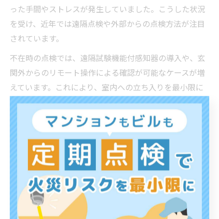
った手間やストレスが発生していました。こうした状況
を受け、近年では遠隔点検や外部からの点検方法が注目
されています。
不在時の点検では、遠隔試験機能付感知器の導入や、玄
関外からのリモート操作による確認が可能なケースが増
えています。これにより、室内への立ち入りを最小限に
し、住民のプライバシー保護と効率化を両立する新しい
点検スタイルが実現しています。例えば、専用アプリや
ウェブサービスを活用して、点検結果を確認できる仕組
みも普及しつつあります。
ただし、すべての設備や物件が遠隔点検に対応している
わけではなく、法令や設備仕様によっては従来通りの対
面点検が必要な場合もあります。不在時の対応方針や点
検方法については、管理会社や専門業者と事前に確認