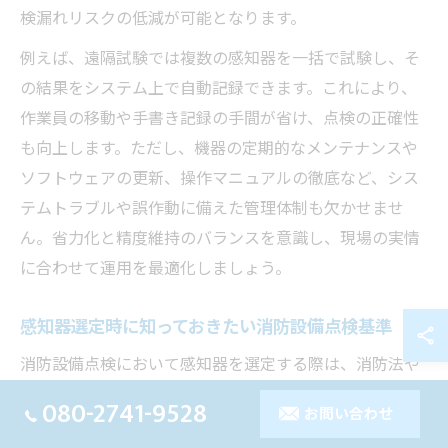
検漏れリスクの低減が可能となります。
例えば、遠隔試験では複数の感知器を一括で試験し、そ
の結果をシステム上で自動記録できます。これにより、
作業員の移動や手書き記録の手間が省け、点検の正確性
も向上します。ただし、機器の定期的なメンテナンスや
ソフトウェアの更新、操作マニュアルの徹底など、シス
テムトラブルや誤作動に備えた管理体制も欠かせませ
ん。省力化と精度維持のバランスを意識し、現場の実情
に合わせて運用を最適化しましょう。
感知器選定時に知っておきたい消防設備点検基準
消防設備点検において感知器を選定する際は、消防法や
点検基準に準拠した機種を選ぶことが不可欠です。特に
080-2741-9528
お問い合わせ
遠隔試験機能付感知器は、設置場所や建物の構造、用途