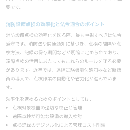
効果
要です。
消防設備点検における機器校正の重要性
遠隔試験で省力化と正確性を両立する方法
消防設備点検の効率化と法令適合のポイント
感知器選定時に知っておきたい消防設備点
消防設備点検の効率化を図る際、最も重視すべきは法令
検基準
遵守です。消防法や関連通知に基づき、点検の間隔や点
点検に立ち会えない場合の安全な対応策
検方法、記録の保存期間などが明確に定められており、
消防設備点検を立ち会い不要で安全に行う
遠隔点検の活用にあたってもこれらのルールを守る必要
工夫
があります。近年では、遠隔試験機能付感知器など新技
不在時の点検連絡手順と注意するポイント
術の導入で、点検作業の自動化や省力化が進んでいま
す。
女性や一人暮らしでも安心できる点検対応
法
効率化を進めるためのポイントとしては、
消防設備点検でトラブルを防ぐ連絡のコツ
点検対象機器の適切な校正と管理
遠隔点検が可能な設備の導入検討
点検不在による法令リスクと予防策の解説
点検記録のデジタル化による管理コスト削減