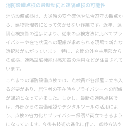
感
消防設備点検の最新動向と遠隔点検の可能性
プライバシー重視の新時代点検方法とは
消防設備点検は、火災時の安全確保や法令遵守の観点か
消防設備点検でプライバシーを守る工夫と
ら、建物管理者にとって欠かせない作業です。近年、遠
実例
隔点検技術の進歩により、従来の点検方法に比べてプラ
遠隔点検が叶える居住者の安心と快適さ
イバシーや在宅状況への配慮が求められる現場で新たな
玄関外からできる消防設備点検の実際
選択肢が広がっています。特に、玄関の外や共用部から
の点検、遠隔試験機能付感知器の活用などが注目されて
プライバシー配慮型消防設備点検の導入方
います。
法
点検時に部屋へ入らない新しい手法の特徴
これまでの消防設備点検では、点検員が各部屋に立ち入
る必要があり、居住者の不在時やプライバシーへの配慮
留守中でも安心できる消防設備点検の実践例
が課題となっていました。しかし、最新の遠隔点検で
不在時の消防設備点検はどう実施されるか
は、外部からの設備確認やデジタルツールの活用によ
解説
り、点検の省力化とプライバシー保護が両立できるよう
留守中でも可能な遠隔点検のメリットと注
になっています。今後も技術の進化に伴い、点検方法や
意点