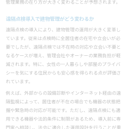
管理業務の在り方が大きく変わることが予想されます。
消防設備点検を立ち会い不要で進める方法
点検不在時のトラブルとその防止策
遠隔点検導入で建物管理がどう変わるか
連絡手段を活用した安心の消防設備点検
遠隔点検の導入により、建物管理の運用が大きく変革し
外からでも消防設備点検が可能な理由
ています。従来は点検時に全居住者の在宅や立会いが必
消防設備点検の外観確認が進化した背景
要でしたが、遠隔点検では不在時の対応や立会い不要と
遠隔試験機能付感知器の仕組みと特徴
なるケースが増え、管理会社やオーナーの業務負担が軽
減されます。特に、女性の一人暮らしや部屋のプライバ
外部から点検可能な設備の選定基準とは
シーを気にする住民からも安心感を得られる点が評価さ
消防設備点検を外から行う際の注意事項
れています。
外部試験器導入で得られる効率化の利点
例えば、外部からの設備診断やインターネット経由の遠
遠隔試験機能付感知器が実現する効率化
隔監視によって、居住者が不在の場合でも機器の状態把
消防設備点検で注目される遠隔試験機能の
握や緊急時の対応が可能です。ただし、遠隔点検にも適
活用法
用できる機器や法的条件に制限があるため、導入前に専
感知器の遠隔試験が業務効率化にもたらす
門家へ相談し、法令に適合した運用設計を行うことが重