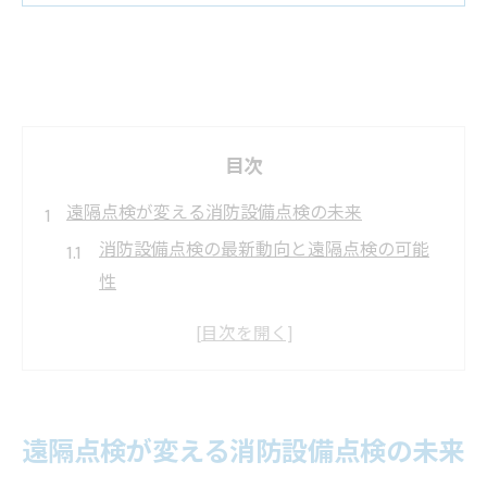
目次
遠隔点検が変える消防設備点検の未来
消防設備点検の最新動向と遠隔点検の可能
性
遠隔点検導入で建物管理がどう変わるか
消防設備点検の効率化と法令適合のポイン
ト
遠隔点検が実現する管理業務の省力化
遠隔点検が変える消防設備点検の未来
消防設備点検のデジタル化で得られる安心