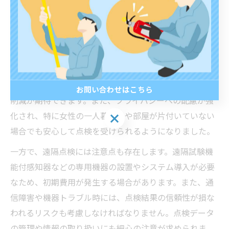
し、トラブルを未然に防ぐことが重要です。
留守中でも可能な遠隔点検のメリットと注意点
遠隔点検の最大のメリットは、住民やオーナーが留守で
も消防設備点検を進められる点です。これにより、再訪
問や日程調整の手間が省け、点検業務の効率化とコスト
お問い合わせはこちら
削減が期待できます。また、プライバシーへの配慮が強
お問い合わせはこちら
化され、特に女性の一人暮らしや部屋が片付いていない
場合でも安心して点検を受けられるようになりました。
一方で、遠隔点検には注意点も存在します。遠隔試験機
能付感知器などの専用機器の設置やシステム導入が必要
なため、初期費用が発生する場合があります。また、通
信障害や機器トラブル時には、点検結果の信頼性が損な
われるリスクも考慮しなければなりません。点検データ