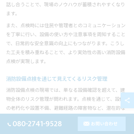
話し合うことで、現場のノウハウが蓄積されやすくなり
ます。
また、点検時には住民や管理者とのコミュニケーション
を丁寧に行い、設備の使い方や注意事項を周知すること
で、日常的な安全意識の向上にもつながります。こうし
た工夫を積み重ねることで、より実効性の高い消防設備
点検が実現します。
消防設備点検を通じて見えてくるリスク管理
消防設備点検の現場では、単なる設備確認を超えて、建
物全体のリスク管理が問われます。点検を通じて、設備
の老朽化や設置不備、避難経路の障害物など、潜在的な
リスクを早期に発見できます。これにより、重大な事故
080-2741-9528
お問い合わせ
や行政指導、罰則リスクの回避につながります。