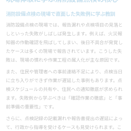
消防設備点検の過去事例から読み解く問題
点
消防設備点検の現場で直面した失敗例に学ぶ教訓
現場で活かせる消防設備点検の実践方法ま
消防設備点検の現場では、報告漏れや点検項目の見落と
とめ
しといった失敗がしばしば発生します。例えば、火災報
住民対応での消防設備点検トラブル回避術
知器の作動確認を飛ばしてしまい、後日不具合が発覚し
消防設備点検時の住民対応で気を付けたい
たケースは多くの現場で報告されています。こうした失
マナー
敗は、現場の慣れや作業工程の属人化が主な原因です。
コミュニケーションで消防設備点検トラブ
また、住民や管理者への事前連絡不足により、点検当日
ルを防ぐ
に立ち入りができず作業が遅延した事例もあります。点
住民不在時の消防設備点検対応ポイントを
検スケジュールの共有や、住民への通知徹底が求められ
解説
ます。失敗例から学ぶべきは「確認作業の徹底」と「事
点検現場での住民質問への適切な伝え方と
前準備の重要性」です。
は
さらに、点検記録の記載漏れや報告書提出の遅延によっ
消防設備点検における住民理解の深め方の
て、行政から指導を受けるケースも見受けられます。こ