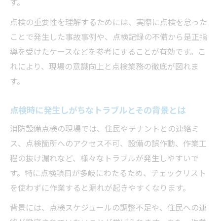
す。
実際の消防設備点検での報告徹底の方法
点検の重要性を理解するためには、実際に点検を怠った
報告ミスを未然に防ぐ消防設備点検の工夫
ことで発生した事故事例や、点検記録の不備から是正指
消防設備点検の記録管理で注意すべきポイ
導を受けたケースなどを参考にすることが有効です。こ
ント
れにより、現場の意識向上と点検業務の徹底が図れま
点検結果の正確な伝達が現場で重要な理由
す。
もしもに備える消防設備点検の重要ポイント
非常時を想定した消防設備点検の実践法
点検時に発生しがちなトラブルとその背景とは
消防設備点検で確認したい安全確保の要点
消防設備点検の現場では、住民やテナントとの連絡ミ
点検内容を見直して備えるための工夫
ス、点検箇所へのアクセス不可、設備の誤作動、作業工
消防設備点検を通じて見えてくるリスク管
程の抜け漏れなど、様々なトラブルが発生しやすいで
理
す。特に点検項目が多岐にわたるため、チェックリスト
緊急時に備える消防設備点検の事例紹介
を使わずに作業すると漏れが起きやすくなります。
罰則リスクから守るための現場対応の工夫
背景には、点検スケジュールの調整不足や、住民への連
消防設備点検で罰則を防ぐための注意事項