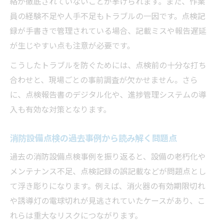
絡が徹底されていないことが挙げられます。また、作業
点検時に押さえておきたい法令順守のポイ
員の経験不足や人手不足もトラブルの一因です。点検記
ント
録が手書きで管理されている場合、記載ミスや報告遅延
が生じやすい点も注意が必要です。
消防設備点検のルール違反を避ける実践策
行政指導事例から学ぶ消防設備点検の教訓
こうしたトラブルを防ぐためには、点検前の十分な打ち
合わせと、現場ごとの事前調査が欠かせません。さら
現場で実践できる消防設備点検リスク回避
に、点検報告書のデジタル化や、進捗管理システムの導
法
入も有効な対策となります。
消防設備点検の過去事例から読み解く問題点
過去の消防設備点検事例を振り返ると、設備の老朽化や
メンテナンス不足、点検記録の誤記載などが問題点とし
て浮き彫りになります。例えば、消火器の有効期限切れ
や誘導灯の電球切れが見逃されていたケースがあり、こ
れらは重大なリスクにつながります。