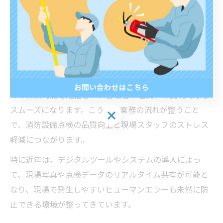
消防設備点検の現場で効率化を実現することで、点検作
業自体の負担が軽減され、ミスや抜け漏れのリスクが大
幅に減少します。例えば、点検項目の自動チェックリス
トやスケジュール管理の徹底により、複数の現場を同時
に管理している場合でも混乱が生じにくくなります。
また、効率化の結果として、点検報告書の作成や提出ま
お問い合わせはこちら
での作業時間も短縮され、管理者や住民への説明対応も
スムーズになります。こうした業務の流れが整うこと
お問い合わせはこちら
で、消防設備点検の品質向上と現場スタッフのストレス
軽減につながります。
特に近年は、デジタルツールやシステムの導入によっ
て、現場写真や点検データのリアルタイム共有が可能と
なり、現場で発生しやすいヒューマンエラーも未然に防
止できる環境が整ってきています。