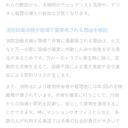
工夫
れらの教訓から、点検時のチェックリスト活用や、デジ
点検業務の効率化を実現する新たな視点
タル管理の導入が有効な対策となります。
消防設備点検の効率化で得られる現場のメ
リット
消防設備点検が現場で重要視される理由を解説
業務効率化を叶える消防設備点検ツールの
消防設備点検が現場で非常に重要視される理由は、火災
活用法
など万一の際に設備が確実に作動し人命や財産を守る責
消防設備点検でよくある作業のムダを省く
任があるためです。万が一のトラブル発生時に備え、定
方法
期的な点検を怠ると、設備不良による重大事故や法令違
反による罰則リスクが生じます。
消防設備点検における人的ミス防止の工夫
点検業務の流れを見直すための実践的な視
また、消防法により建物所有者や管理者には年2回の点検
点
義務が課されています。点検を確実に行うことで、行政
報告漏れを防ぐ消防設備点検の実践事例
からの指導や罰則を回避し、安心して建物を運用するこ
とができます。特にマンションやオフィスビルなど、多
消防設備点検で報告漏れが起きる原因を探
数の人が利用する施設では点検の社会的責任が大きいで
る