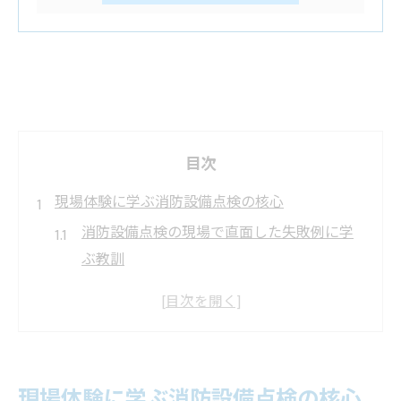
目次
現場体験に学ぶ消防設備点検の核心
消防設備点検の現場で直面した失敗例に学
ぶ教訓
消防設備点検が現場で重要視される理由を
解説
点検時に発生しがちなトラブルとその背景
とは
現場体験に学ぶ消防設備点検の核心