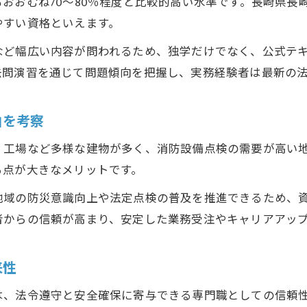
おおむね70～80％程度と比較的高い水準です。長崎県長
消防設備点検資格取得に必要な講習内容の全体像
やすい資格といえます。
消防設備点検資格者講習のカリキュラムを解説
など幅広い内容が問われるため、独学だけでなく、公式テ
消防設備点検資格取得に役立つテキストの選び方
去問演習を通じて問題傾向を把握し、実務経験者は最新の
消防設備点検講習の申し込み手順と注意点を紹介
消防設備点検資格講習修了考査の出題傾向とは
由を考察
消防設備点検資格者になるための準備とは
・工場など多様な建物が多く、消防設備点検の需要が高い
消防設備点検資格取得に向けた学習計画の立て方
る点が大きなメリットです。
消防設備点検資格の受験申し込み手順を確認
お問い合わせはこちら
お問い合わせはこちら
地域の防災意識向上や法定点検の普及を推進できるため、
消防設備点検資格者におすすめの勉強法紹介
者からの信頼が高まり、安定した業務受注やキャリアアッ
消防設備点検資格者講習日程の調べ方と予約方法
消防設備点検資格合格へ向けた心構えと注意点
来性
は、法令遵守と安全確保に寄与できる専門職としての信頼