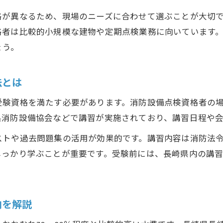
スキルアップを目指すなら消防設備点検資格
格が異なるため、現場のニーズに合わせて選ぶことが大切
消防設備点検資格取得でスキルアップを目指す
格者は比較的小規模な建物や定期点検業務に向いています
消防設備点検資格者の業務範囲と活かし方解説
ょう。
消防設備点検資格取得後のキャリアアップ事例
消防設備点検資格者講習再受講の重要性について
法とは
消防設備点検資格取得で年収アップを実現する方
受験資格を満たす必要があります。消防設備点検資格者の
消防設備点検実務で役立つノウハウ解説
県消防設備協会などで講習が実施されており、講習日程や
消防設備点検資格者が知っておきたい実務知識
ストや過去問題集の活用が効果的です。講習内容は消防法
消防設備点検現場で求められる対応力とは
しっかり学ぶことが重要です。受験前には、長崎県内の講
消防設備点検資格取得後の法定点検業務を解説
消防設備点検の現場対応事例とポイント共有
消防設備点検資格者が実務で直面する課題とは
向を解説
資格取得に必要な講習内容を詳しくチェック