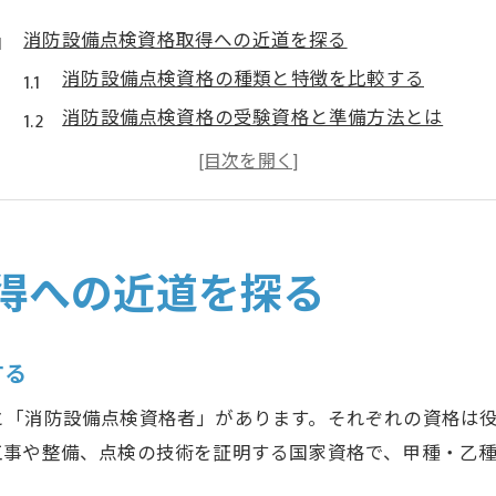
消防設備点検資格取得への近道を探る
消防設備点検資格の種類と特徴を比較する
消防設備点検資格の受験資格と準備方法とは
消防設備点検資格合格率と難易度の傾向を解説
消防設備点検資格が長崎市で役立つ理由を考察
消防設備点検資格取得のメリットと将来性
長崎市で学ぶ消防設備点検の基礎知識
得への近道を探る
消防設備点検の基本知識を長崎市で学ぶ利点
長崎市で消防設備点検資格に必要な知識を確認
する
消防設備点検の実施手順と現場の注意点を知る
と「消防設備点検資格者」があります。それぞれの資格は
長崎市の防火管理者講習と消防設備点検の関連性
工事や整備、点検の技術を証明する国家資格で、甲種・乙
消防設備点検資格者に求められるスキルとは
。