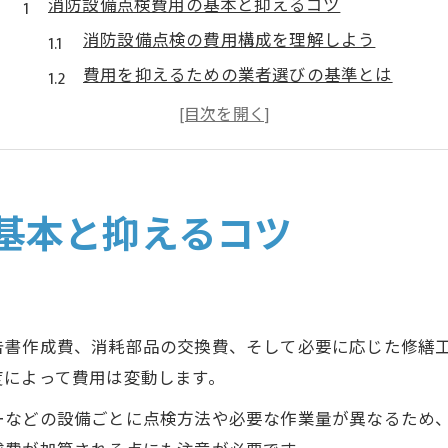
消防設備点検費用の基本と抑えるコツ
消防設備点検の費用構成を理解しよう
費用を抑えるための業者選びの基準とは
点検頻度とコストの最適なバランス
消防設備点検で発生する追加費用の注意点
適正な点検費用を見極めるチェック方法
費用相場を知り賢く管理する方法
基本と抑えるコツ
消防設備点検費用の相場を徹底解説
賢い費用管理でコストを最小限に抑える
九州電気保安協会の点検との比較ポイント
告書作成費、消耗部品の交換費、そして必要に応じた修繕
見積もり金額の内訳を正しく把握するコツ
度によって費用は変動します。
点検費用の負担者と管理責任の考え方
ーなどの設備ごとに点検方法や必要な作業量が異なるため
消防設備点検で安心とコスト両立