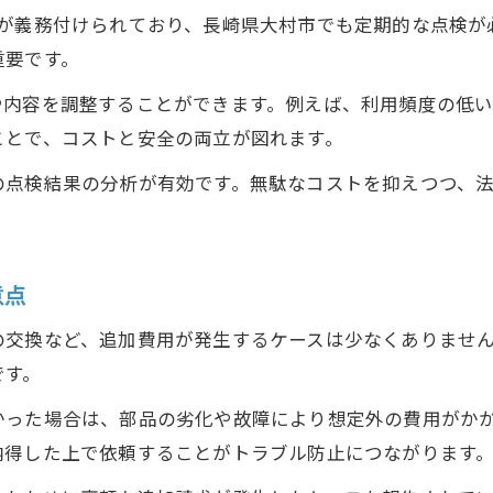
点検スケジュール管理のコツと注意点
とが義務付けられており、長崎県大村市でも定期的な点検が
重要です。
点検報告書の正しい作成と保存方法
点検未実施によるリスクを防ぐ対策
や内容を調整することができます。例えば、利用頻度の低
消防設備点検と他の保安点検との連携
ことで、コストと安全の両立が図れます。
コスト差が生まれる理由と対策集
の点検結果の分析が有効です。無駄なコストを抑えつつ、
消防設備点検費用に差が出る主な要因
建物の種類で費用が変動する理由とは
複数業者比較で最適な費用を見極める
意点
お問い合わせはこちら
お問い合わせはこちら
九州電気保安協会点検との違いを理解
の交換など、追加費用が発生するケースは少なくありませ
追加工事や緊急対応費用の注意点
です。
かった場合は、部品の劣化や故障により想定外の費用がか
納得した上で依頼することがトラブル防止につながります