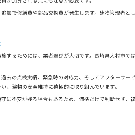
成費が加算される点にも注意が必要です。
安心できる消防設備点検の選び方
、追加で修繕費や部品交換費が発生します。建物管理者と
コストと安全性を両立する点検方法
消防設備点検費用が変動する要因とは
点検実施で得られるリスク回避の効果
は
緊急時に備える費用管理の重要ポイント
実施するためには、業者選びが大切です。長崎県大村市で
費用の内訳を理解し無駄を防ぐ
消防設備点検費用の主な内訳を解説
、過去の点検実績、緊急時の対応力、そしてアフターサー
見積書で確認すべき費用項目のポイント
行い、建物の安全維持に積極的に取り組んでいます。
無駄なコストを省く点検依頼の工夫
消防設備点検の追加費用発生を防ぐ方法
順守に不安が残る場合もあるため、価格だけで判断せず、
費用の明細確認でトラブルを回避する
賢い建物管理に役立つ点検方法
効率的な消防設備点検で建物を守る方法