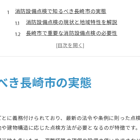
消防設備点検で知るべき長崎市の実態
消防設備点検の現状と地域特性を解説
長崎市で重要な消防設備点検の必要性
消防設備点検の頻度や実務のポイント
長崎県消防設備協会が伝える点検の意義
現場で求められる消防設備点検の実態
現場で役立つ消防設備点検の流れ
べき長崎市の実態
消防設備点検の全体フローを徹底解説
点検前に知りたい準備と注意点まとめ
消防設備点検で現場担当が行う作業内容
ごとに義務付けられており、最新の法令や条例に則った点
長崎 消防設備と現場手順のポイント
地や建物構造に応じた点検方法が必要となるのが特徴です
消防設備点検資格者による手順の解説