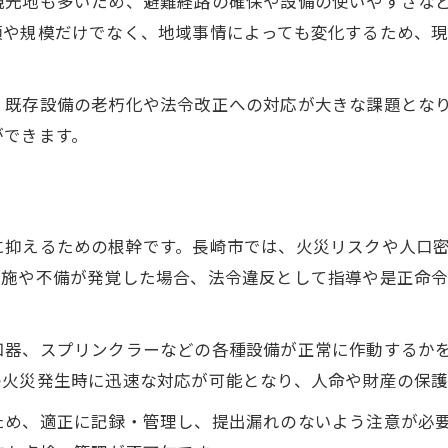
観光地も多いため、避難経路の確保や設備の使いやすさな
万全の対策へ繋がる点検項目の把握方法
類や規模だけでなく、地域事情によっても変化するため、
消防設備点検の主な点検項目を網羅
点検でチェックすべき設備と内容紹介
、既存設備の老朽化や法令改正への対応が大きな課題とな
長崎県長崎市で重視される点検ポイント
ができます。
消防設備点検業務に必要な確認事項とは
漏れなく進める点検項目リスト活用術
長崎市の最新法令に沿った点検対応の秘訣
に抑えるための根幹です。長崎市では、火災リスクや人口
消防設備点検と最新法令の関係を解説
実施や不備が発覚した場合、法令違反として指導や是正命
長崎市の条例改正ポイントを押さえる
令和防災 長崎の法令対応実務の要点
知器、スプリンクラーなどの各種設備が正常に作動するか
消防設備点検で守るべき法令遵守のコツ
の火災発生時に迅速な対応が可能となり、人命や財産の保護
消防設備士会と最新法令情報の活用法
ため、適正に記録・管理し、提出漏れのないよう注意が必
点検費用や業者選びの疑問を徹底解説