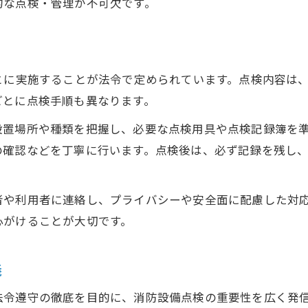
的な点検・管理が不可欠です。
消防設備点検の費用相場と選び方の基準
業者選定で重視すべき消防設備点検実績
消防設備点検資格者の選び方と注意点
とに実施することが法令で定められています。点検内容は
長崎県消防協会が推奨する選定ポイント
ごとに点検手順も異なります。
消防設備点検で信頼できる業者の特徴
設置場所や種類を把握し、必要な点検用具や点検記録簿を
不在時の点検時ルールと注意点を整理
の確認などを丁寧に行います。点検後は、必ず記録を残し
不在時の消防設備点検はどうなるのか
点検時に立ち会いが必要なケースとは
お問い合わせはこちら
お問い合わせはこちら
者や利用者に連絡し、プライバシーや安全面に配慮した対
消防設備点検の際のプライバシー配慮策
心がけることが大切です。
不在時における点検時の連絡方法を解説
消防設備点検の立ち入りルールと注意点
義
法令遵守の徹底を目的に、消防設備点検の重要性を広く発