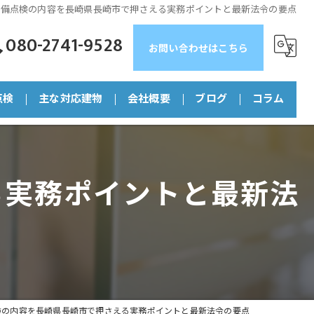
設備点検の内容を長崎県長崎市で押さえる実務ポイントと最新法令の要点
080-2741-9528
お問い合わせはこちら
点検
主な対応建物
会社概要
ブログ
コラム
マンション
る実務ポイントと最新法
店舗
ビル
工場
福祉施設
検の内容を長崎県長崎市で押さえる実務ポイントと最新法令の要点