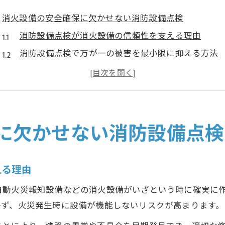
消火設備の安全確保に欠かせない消防設備点検
消防設備点検が消火設備の信頼性を支える理由
消防設備点検で万が一の被害を最小限に抑える方法
消防設備点検の頻度と消火設備の安全維持の関係
適切な消防設備点検で建物のリスクを低減するコツ
消火設備の機能維持に消防設備点検が重要な理由
消防設備点検義務の基本と消火設備の範囲
に欠かせない消防設備点検
消防設備点検義務の範囲と消火設備の種類を解説
消防設備点検の義務が生じる建物の特徴とは
える理由
消火設備の点検義務を正しく理解するポイント
自動火災報知設備などの消火設備がいざという時に確実に
消防設備点検が不要な設備が存在する場合の見極め
かず、火災発生時に設備が機能しないリスクが高まります。
消防法に基づく消火設備の範囲と点検項目の確認