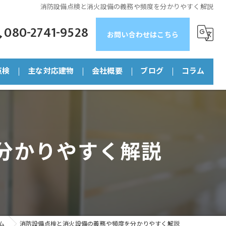
消防設備点検と消火設備の義務や頻度を分かりやすく解説
080-2741-9528
お問い合わせはこちら
点検
主な対応建物
会社概要
ブログ
コラム
マンション
店舗
分かりやすく解説
ビル
工場
福祉施設
ム
消防設備点検と消火設備の義務や頻度を分かりやすく解説