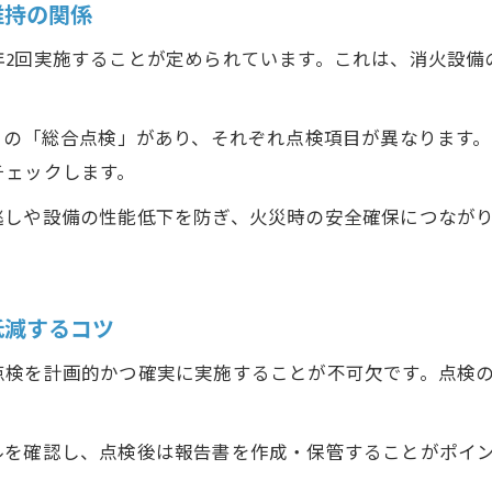
維持の関係
消防設備点検が年2回必要とされる法律上の根拠
消防設備点検の機器点検と総合点検の具体的な違い
年2回実施することが定められています。これは、消火設備
年2回の消防設備点検スケジュールを守るコツ
総合点検の流れと消火設備の確認ポイント
との「総合点検」があり、それぞれ点検項目が異なります
消防設備点検の頻度と法令遵守の大切な関係性
チェックします。
自分でできる消防設備点検と注意点とは
逃しや設備の性能低下を防ぎ、火災時の安全確保につなが
自分で行う消防設備点検の基本的な手順と注意点
消防設備点検を自分で実施する際の確認事項
お問い合わせはこちら
お問い合わせはこちら
消火設備点検で見落としやすいポイントとは
低減するコツ
消防設備点検を自分で行う場合の法的な注意点
点検を計画的かつ確実に実施することが不可欠です。点検
自分での消防設備点検が不要な場合の判断基準
ルを確認し、点検後は報告書を作成・保管することがポイ