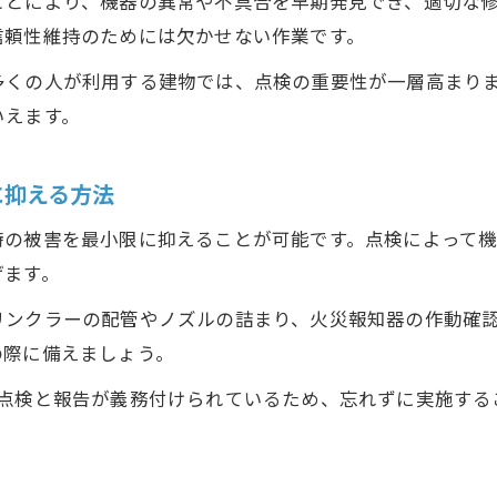
ことにより、機器の異常や不具合を早期発見でき、適切な
マンション管理に見る消防設備点検の重要性
信頼性維持のためには欠かせない作業です。
マンション管理における消防設備点検の必要性とは
多くの人が利用する建物では、点検の重要性が一層高まり
消防設備点検でマンションの防火体制を強化する方
いえます。
マンションにおける消防設備点検の実践的ポイント
消防設備点検で居住者の安全を守るために注意すべ
に抑える方法
消防設備点検がマンションの資産価値維持に役立つ
時の被害を最小限に抑えることが可能です。点検によって
点検資格者の役割を知り安全体制を整える
げます。
消防設備点検資格者が担う役割と重要性の解説
リンクラーの配管やノズルの詰まり、火災報知器の作動確
点検資格者による消火設備点検の信頼度が高い理由
の際に備えましょう。
消防設備点検資格者の業務範囲と依頼時のポイント
自主管理と資格者依頼、消防設備点検の選び方
の点検と報告が義務付けられているため、忘れずに実施する
資格者による消防設備点検で得られる安心感とは
年2回実施の根拠と総合点検の流れ解説